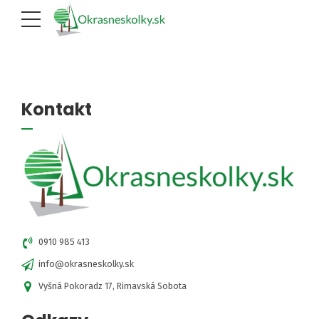
[woocommerce_my_account]
Kontakt
0910 985 413
info@okrasneskolky.sk
Vyšná Pokoradz 17, Rimavská Sobota